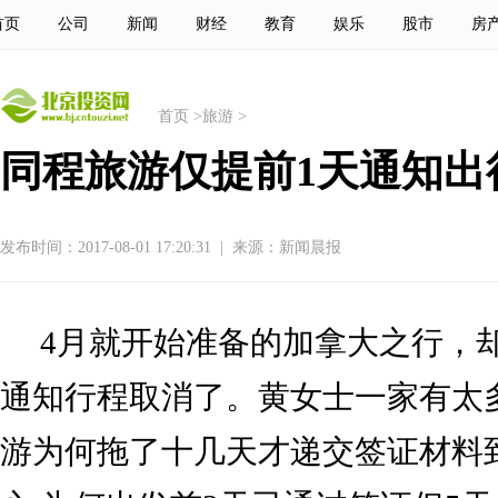
首页
公司
新闻
财经
教育
娱乐
股市
房
首页
>
旅游
>
同程旅游仅提前1天通知出行
发布时间：2017-08-01 17:20:31
|
来源：新闻晨报
4月就开始准备的加拿大之行，
通知行程取消了。黄女士一家有太
游为何拖了十几天才递交签证材料