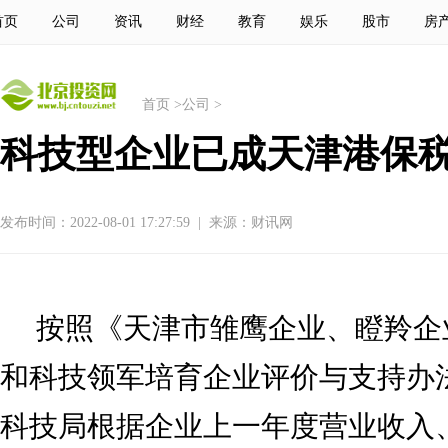
首页
公司
资讯
财经
教育
娱乐
股市
房
首页
>
公司
>
科技型企业已成天津港保税
发布时间：2022-08-01 17:27:59
|
来源：财讯网
按照《天津市雏鹰企业、瞪羚企
和科技领军培育企业评价与支持办
科技局根据企业上一年度营业收入