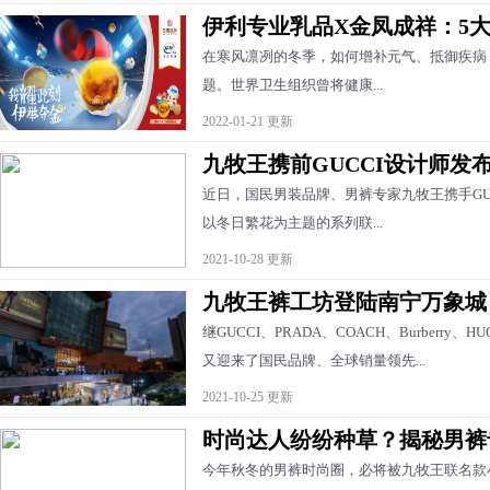
伊利专业乳品X金凤成祥：5
在寒风凛冽的冬季，如何增补元气、抵御疾病
题。世界卫生组织曾将健康...
2022-01-21 更新
九牧王携前GUCCI设计师发
近日，国民男装品牌、男裤专家九牧王携手GUCCI前
以冬日繁花为主题的系列联...
2021-10-28 更新
九牧王裤工坊登陆南宁万象城
继GUCCI、PRADA、COACH、Burberr
又迎来了国民品牌、全球销量领先...
2021-10-25 更新
时尚达人纷纷种草？揭秘男裤
今年秋冬的男裤时尚圈，必将被九牧王联名款小黑