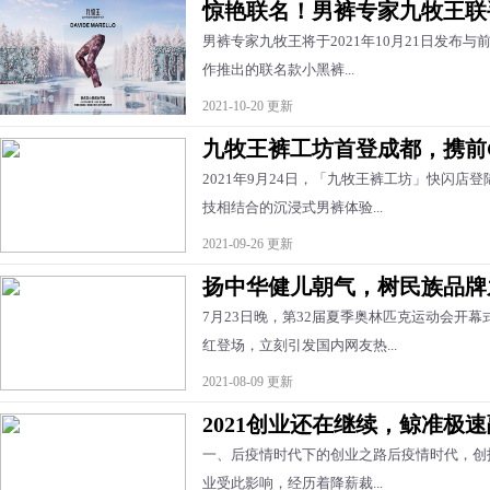
惊艳联名！男裤专家九牧王联手
男裤专家九牧王将于2021年10月21日发布与前Gucc
作推出的联名款小黑裤...
2021-10-20 更新
九牧王裤工坊首登成都，携前G
2021年9月24日，「九牧王裤工坊」快闪店
技相结合的沉浸式男裤体验...
2021-09-26 更新
扬中华健儿朝气，树民族品牌
7月23日晚，第32届夏季奥林匹克运动会开
红登场，立刻引发国内网友热...
2021-08-09 更新
2021创业还在继续，鲸准极
一、后疫情时代下的创业之路后疫情时代，创
业受此影响，经历着降薪裁...