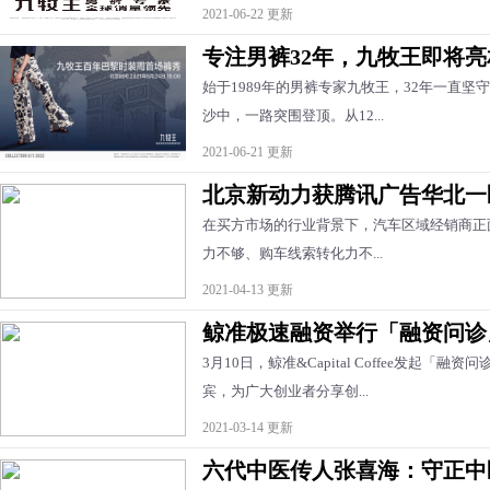
2021-06-22 更新
专注男裤32年，九牧王即将
始于1989年的男裤专家九牧王，32年一直
沙中，一路突围登顶。从12...
2021-06-21 更新
北京新动力获腾讯广告华北一
在买方市场的行业背景下，汽车区域经销商正
力不够、购车线索转化力不...
2021-04-13 更新
鲸准极速融资举行「融资问诊
3月10日，鲸准&Capital Coffee发起
宾，为广大创业者分享创...
2021-03-14 更新
六代中医传人张喜海：守正中