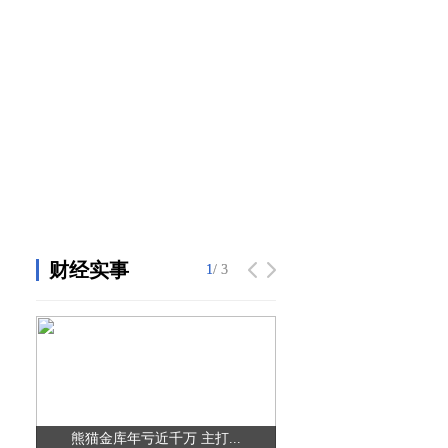
财经实事
1
1
/ 3
/ 3
熊猫金库年亏近千万 主打...
金星啤酒集团等企业排污