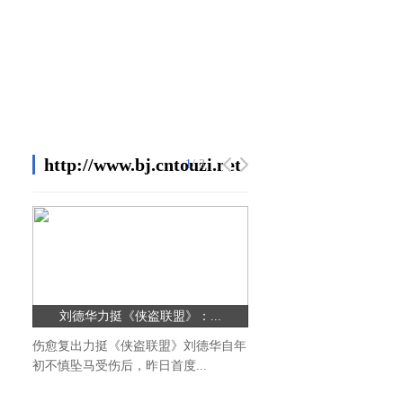
http://www.bj.cntouzi.net/html/gushi/
1
/ 3
刘德华力挺《侠盗联盟》：...
伤愈复出力挺《侠盗联盟》刘德华自年
初不慎坠马受伤后，昨日首度...