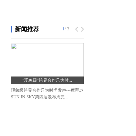
新闻推荐
1
/ 3
“现象级”跨界合作只为时...
现象级跨界合作只为时尚发声---摩拜乄
SUN IN SKY第四届发布周完...