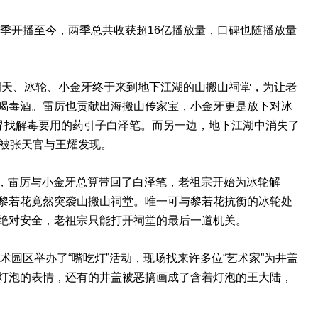
开播至今，两季总共收获超16亿播放量，口碑也随播放量
天、冰轮、小金牙终于来到地下江湖的山搬山祠堂，为让老
喝毒酒。雷厉也贡献出海搬山传家宝，小金牙更是放下对冰
庙寻找解毒要用的药引子白泽笔。而另一边，地下江湖中消失了
于被张天官与王耀发现。
，雷厉与小金牙总算带回了白泽笔，老祖宗开始为冰轮解
黎若花竟然突袭山搬山祠堂。唯一可与黎若花抗衡的冰轮处
绝对安全，老祖宗只能打开祠堂的最后一道机关。
区举办了“嘴吃灯”活动，现场找来许多位“艺术家”为井盖
灯泡的表情，还有的井盖被恶搞画成了含着灯泡的王大陆，