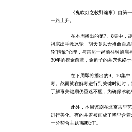
《鬼吹灯之牧野诡事》自第一季
一路上升。
在本周播出的第7、8集中，胡
祖宗出手救冰轮，胡天竟以命换命自愿
轮“情敌”心理，与雷厉一起前往钟馗
30年的摸金前辈，金豹子的墓穴也终
在下周即将播出的9、10集中
毒。然而就在解毒进行到关键时刻时，
于解毒关键期仍昏迷不醒，为确保冰轮
此外，本周该剧在北京吉里艺术园
进行美化。有的井盖被画成了嘴里含着
十分契合主题“嘴吃灯”。