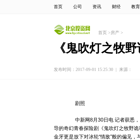
首页
公司
资讯
财经
教育
首页
>
房产
>
《鬼吹灯之牧野
发布时间：2017-09-01 15:25:30
|
来源：
剧照
中新网8月30日电 记者获悉，
导的奇幻青春探险剧《鬼吹灯之牧野诡
金牙更是放下对冰轮“情敌”般的偏见，