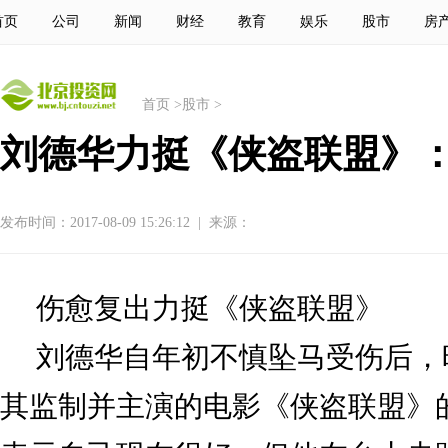
首页
公司
新闻
财经
教育
娱乐
股市
房
首页
>
股市
>
刘德华力挺《侠盗联盟》
发布时间：2017-08-09 15:26:12
|
来源：
伤愈复出力挺《侠盗联盟》
刘德华自年初不慎坠马受伤后，
其监制并主演的电影《侠盗联盟》